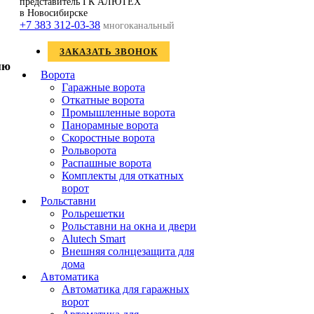
представитель ГК АЛЮТЕХ
в Новосибирске
+7 383 312-03-38
многоканальный
ЗАКАЗАТЬ ЗВОНОК
Ворота
Гаражные ворота
Откатные ворота
Промышленные ворота
Панорамные ворота
Скоростные ворота
Рольворота
Распашные ворота
Комплекты для откатных
ворот
Рольставни
Рольрешетки
Рольставни на окна и двери
Alutech Smart
Внешняя солнцезащита для
дома
Автоматика
Автоматика для гаражных
ворот