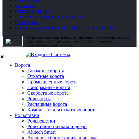
Вакансии
Ремонт и сервис
Политика конфиденциальности
Партнерам
Шоу-рум продукции ALUTECH на Фрунзе 228
Мы используем cookie файлы для наилучшего представления нашего
сайта. Продолжая использовать этот сайт Вы соглашаетесь с
использованием cookie файлов.
Ворота
Гаражные ворота
Откатные ворота
Промышленные ворота
Панорамные ворота
Скоростные ворота
Рольворота
Распашные ворота
Комплекты для откатных ворот
Рольставни
Рольрешетки
Рольставни на окна и двери
Alutech Smart
Внешняя солнцезащита для дома