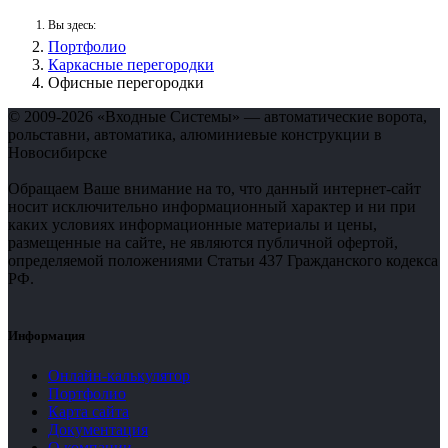
Вы здесь:
Портфолио
Каркасные перегородки
Офисные перегородки
© 2009-2026 «Входные Системы» — автоматические ворота,
рольставни, автоматика, алюминиевые конструкции в
Новосибирске
Обращаем Ваше внимание на то, что данный интернет-сайт
носит исключительно информационный характер и ни при
каких условиях информационные материалы и цены,
размещенные на сайте, не являются публичной офертой,
определяемой положениями Статьи 437 Гражданского кодекса
РФ.
Информация
Онлайн-калькулятор
Портфолио
Карта сайта
Документация
О компании