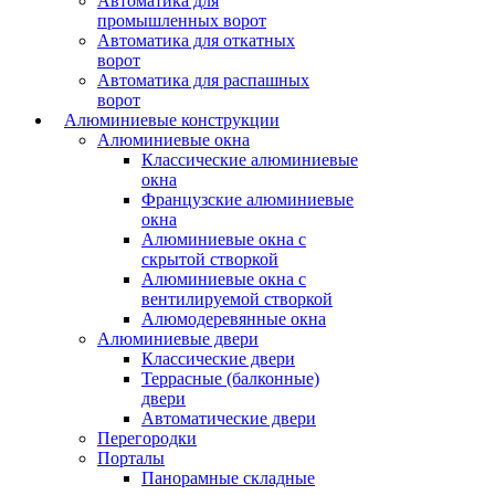
Автоматика для
промышленных ворот
Автоматика для откатных
ворот
Автоматика для распашных
ворот
Алюминиевые конструкции
Алюминиевые окна
Классические алюминиевые
окна
Французские алюминиевые
окна
Алюминиевые окна с
скрытой створкой
Алюминиевые окна с
вентилируемой створкой
Алюмодеревянные окна
Алюминиевые двери
Классические двери
Террасные (балконные)
двери
Автоматические двери
Перегородки
Порталы
Панорамные складные