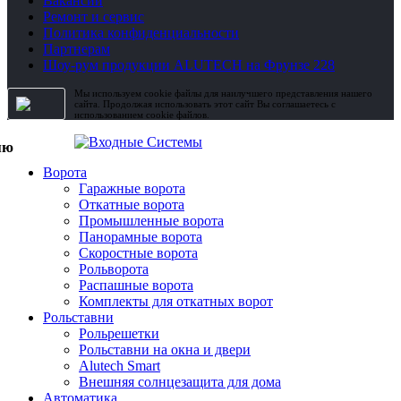
Вакансии
Ремонт и сервис
Политика конфиденциальности
Партнерам
Шоу-рум продукции ALUTECH на Фрунзе 228
Мы используем cookie файлы для наилучшего представления нашего
сайта. Продолжая использовать этот сайт Вы соглашаетесь с
использованием cookie файлов.
Ворота
Гаражные ворота
Откатные ворота
Промышленные ворота
Панорамные ворота
Скоростные ворота
Рольворота
Распашные ворота
Комплекты для откатных ворот
Рольставни
Рольрешетки
Рольставни на окна и двери
Alutech Smart
Внешняя солнцезащита для дома
Автоматика