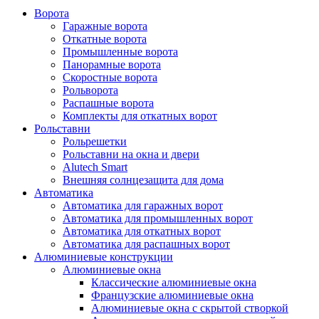
Ворота
Гаражные ворота
Откатные ворота
Промышленные ворота
Панорамные ворота
Скоростные ворота
Рольворота
Распашные ворота
Комплекты для откатных ворот
Рольставни
Рольрешетки
Рольставни на окна и двери
Alutech Smart
Внешняя солнцезащита для дома
Автоматика
Автоматика для гаражных ворот
Автоматика для промышленных ворот
Автоматика для откатных ворот
Автоматика для распашных ворот
Алюминиевые конструкции
Алюминиевые окна
Классические алюминиевые окна
Французские алюминиевые окна
Алюминиевые окна с скрытой створкой