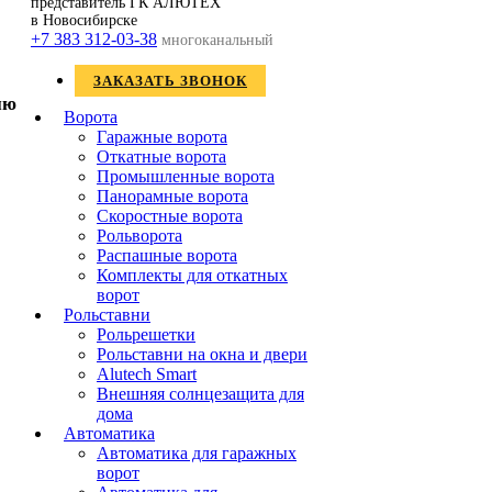
представитель ГК АЛЮТЕХ
в Новосибирске
+7 383 312-03-38
многоканальный
ЗАКАЗАТЬ ЗВОНОК
Ворота
Гаражные ворота
Откатные ворота
Промышленные ворота
Панорамные ворота
Скоростные ворота
Рольворота
Распашные ворота
Комплекты для откатных
ворот
Рольставни
Рольрешетки
Рольставни на окна и двери
Alutech Smart
Внешняя солнцезащита для
дома
Автоматика
Автоматика для гаражных
ворот