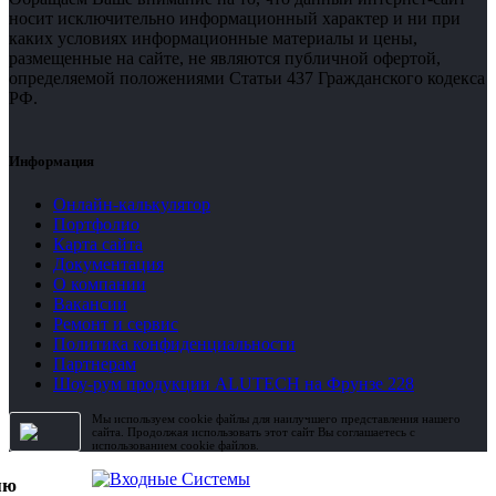
носит исключительно информационный характер и ни при
каких условиях информационные материалы и цены,
размещенные на сайте, не являются публичной офертой,
определяемой положениями Статьи 437 Гражданского кодекса
РФ.
Информация
Онлайн-калькулятор
Портфолио
Карта сайта
Документация
О компании
Вакансии
Ремонт и сервис
Политика конфиденциальности
Партнерам
Шоу-рум продукции ALUTECH на Фрунзе 228
Мы используем cookie файлы для наилучшего представления нашего
сайта. Продолжая использовать этот сайт Вы соглашаетесь с
использованием cookie файлов.