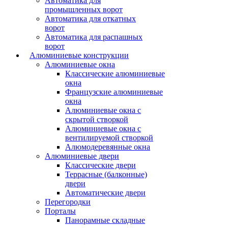
Автоматика для
промышленных ворот
Автоматика для откатных
ворот
Автоматика для распашных
ворот
Алюминиевые конструкции
Алюминиевые окна
Классические алюминиевые
окна
Французские алюминиевые
окна
Алюминиевые окна с
скрытой створкой
Алюминиевые окна с
вентилируемой створкой
Алюмодеревянные окна
Алюминиевые двери
Классические двери
Террасные (балконные)
двери
Автоматические двери
Перегородки
Порталы
Панорамные складные