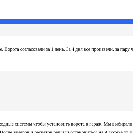
 Ворота согласовали за 1 день. За 4 дня все произвели, за пару
Входные системы чтобы установить ворота в гараж. Мы выбирал
После замеров и расчётов решили остановиться на Алютехе от В