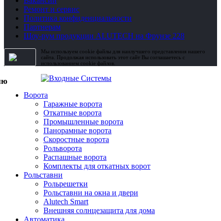
Вакансии
Ремонт и сервис
Политика конфиденциальности
Партнерам
Шоу-рум продукции ALUTECH на Фрунзе 228
Мы используем cookie файлы для наилучшего представления нашего
сайта. Продолжая использовать этот сайт Вы соглашаетесь с
использованием cookie файлов.
Ворота
Гаражные ворота
Откатные ворота
Промышленные ворота
Панорамные ворота
Скоростные ворота
Рольворота
Распашные ворота
Комплекты для откатных ворот
Рольставни
Рольрешетки
Рольставни на окна и двери
Alutech Smart
Внешняя солнцезащита для дома
Автоматика