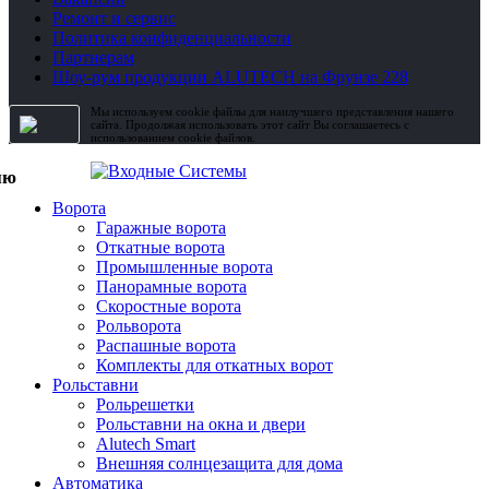
Ремонт и сервис
Политика конфиденциальности
Партнерам
Шоу-рум продукции ALUTECH на Фрунзе 228
Мы используем cookie файлы для наилучшего представления нашего
сайта. Продолжая использовать этот сайт Вы соглашаетесь с
использованием cookie файлов.
Ворота
Гаражные ворота
Откатные ворота
Промышленные ворота
Панорамные ворота
Скоростные ворота
Рольворота
Распашные ворота
Комплекты для откатных ворот
Рольставни
Рольрешетки
Рольставни на окна и двери
Alutech Smart
Внешняя солнцезащита для дома
Автоматика