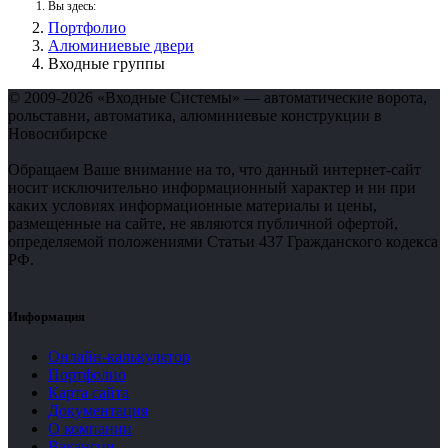
Вы здесь:
Портфолио
Алюминиевые двери
Входные группы
© 2009-2026 «Входные Системы» — автоматические ворота,
рольставни, автоматика, алюминиевые конструкции в
Новосибирске
Обращаем Ваше внимание на то, что данный интернет-сайт
носит исключительно информационный характер и ни при
каких условиях информационные материалы и цены,
размещенные на сайте, не являются публичной офертой,
определяемой положениями Статьи 437 Гражданского кодекса
РФ.
Информация
Онлайн-калькулятор
Портфолио
Карта сайта
Документация
О компании
Вакансии