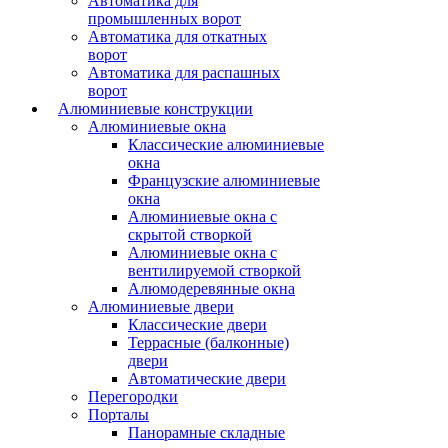
Автоматика для
промышленных ворот
Автоматика для откатных
ворот
Автоматика для распашных
ворот
Алюминиевые конструкции
Алюминиевые окна
Классические алюминиевые
окна
Французские алюминиевые
окна
Алюминиевые окна с
скрытой створкой
Алюминиевые окна с
вентилируемой створкой
Алюмодеревянные окна
Алюминиевые двери
Классические двери
Террасные (балконные)
двери
Автоматические двери
Перегородки
Порталы
Панорамные складные