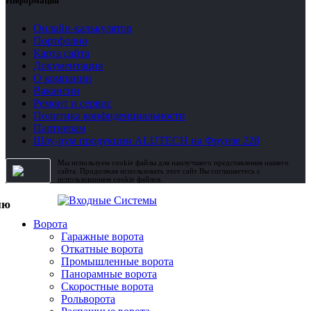
Информация
Онлайн-калькулятор
Портфолио
Карта сайта
Документация
О компании
Вакансии
Ремонт и сервис
Политика конфиденциальности
Партнерам
Шоу-рум продукции ALUTECH на Фрунзе 228
Мы используем cookie файлы для наилучшего представления нашего
сайта. Продолжая использовать этот сайт Вы соглашаетесь с
использованием cookie файлов.
Ворота
Гаражные ворота
Откатные ворота
Промышленные ворота
Панорамные ворота
Скоростные ворота
Рольворота