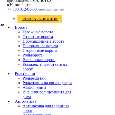
представитель ГК АЛЮТЕХ
в Новосибирске
+7 383 312-03-38
многоканальный
ЗАКАЗАТЬ ЗВОНОК
Ворота
Гаражные ворота
Откатные ворота
Промышленные ворота
Панорамные ворота
Скоростные ворота
Рольворота
Распашные ворота
Комплекты для откатных
ворот
Рольставни
Рольрешетки
Рольставни на окна и двери
Alutech Smart
Внешняя солнцезащита для
дома
Автоматика
Автоматика для гаражных
ворот