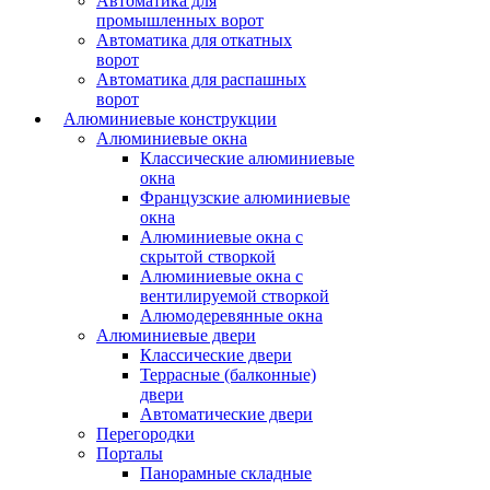
Автоматика для
промышленных ворот
Автоматика для откатных
ворот
Автоматика для распашных
ворот
Алюминиевые конструкции
Алюминиевые окна
Классические алюминиевые
окна
Французские алюминиевые
окна
Алюминиевые окна с
скрытой створкой
Алюминиевые окна с
вентилируемой створкой
Алюмодеревянные окна
Алюминиевые двери
Классические двери
Террасные (балконные)
двери
Автоматические двери
Перегородки
Порталы
Панорамные складные