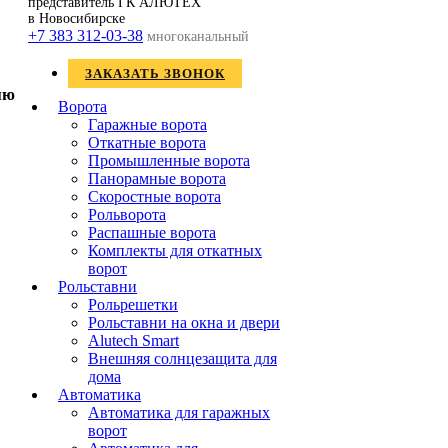
представитель ГК АЛЮТЕХ
в Новосибирске
+7 383 312-03-38
многоканальный
ЗАКАЗАТЬ ЗВОНОК
Ворота
Гаражные ворота
Откатные ворота
Промышленные ворота
Панорамные ворота
Скоростные ворота
Рольворота
Распашные ворота
Комплекты для откатных
ворот
Рольставни
Рольрешетки
Рольставни на окна и двери
Alutech Smart
Внешняя солнцезащита для
дома
Автоматика
Автоматика для гаражных
ворот