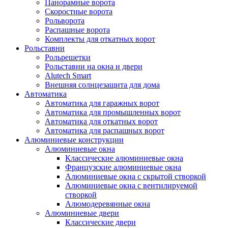
Панорамные ворота
Скоростные ворота
Рольворота
Распашные ворота
Комплекты для откатных ворот
Рольставни
Рольрешетки
Рольставни на окна и двери
Alutech Smart
Внешняя солнцезащита для дома
Автоматика
Автоматика для гаражных ворот
Автоматика для промышленных ворот
Автоматика для откатных ворот
Автоматика для распашных ворот
Алюминиевые конструкции
Алюминиевые окна
Классические алюминиевые окна
Французские алюминиевые окна
Алюминиевые окна с скрытой створкой
Алюминиевые окна с вентилируемой
створкой
Алюмодеревянные окна
Алюминиевые двери
Классические двери