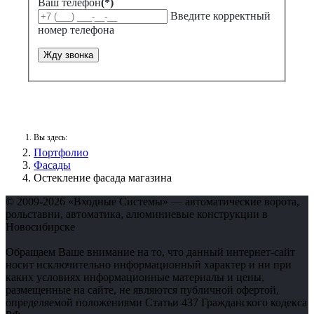
Ваш телефон
(*)
Введите корректный
номер телефона
Жду звонка
Вы здесь:
Портфолио
Фасады
Остекление фасада магазина
© 2009-2026 «Входные Системы» — автоматические ворота,
рольставни, автоматика, алюминиевые конструкции в
Новосибирске
Обращаем Ваше внимание на то, что данный интернет-сайт
носит исключительно информационный характер и ни при
каких условиях информационные материалы и цены,
размещенные на сайте, не являются публичной офертой,
определяемой положениями Статьи 437 Гражданского кодекса