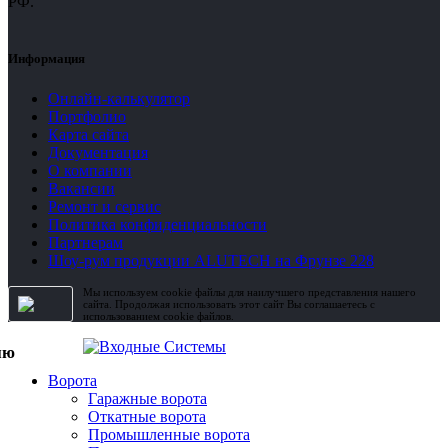
РФ.
Информация
Онлайн-калькулятор
Портфолио
Карта сайта
Документация
О компании
Вакансии
Ремонт и сервис
Политика конфиденциальности
Партнерам
Шоу-рум продукции ALUTECH на Фрунзе 228
Мы используем cookie файлы для наилучшего представления нашего
сайта. Продолжая использовать этот сайт Вы соглашаетесь с
использованием cookie файлов.
Ворота
Гаражные ворота
Откатные ворота
Промышленные ворота