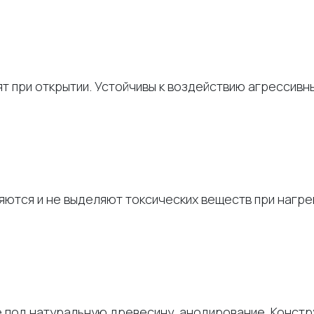
ят при открытии. Устойчивы к воздействию агрессивн
ются и не выделяют токсических веществ при нагре
е под натуральную древесину, анодирование. Конст