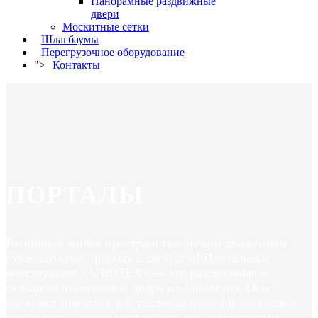
Панорамные раздвижные
двери
Москитные сетки
Шлагбаумы
Перегрузочное оборудование
">
Контакты
ПОРТАЛЫ
Расширьте жилое пространство легким движением
руки, впустив природу в свой дом! Портальные
конструкции «АЛЮТЕХ» — это раздвижные и
складные панорамные двери из алюминия. Они
обладают повышенной теплоизоляцией и позволяют
воплощать в жизнь нестандартные архитектурные