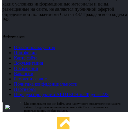
каких условиях информационные материалы и цены,
размещенные на сайте, не являются публичной офертой,
определяемой положениями Статьи 437 Гражданского кодекса
РФ.
Информация
Онлайн-калькулятор
Портфолио
Карта сайта
Документация
О компании
Вакансии
Ремонт и сервис
Политика конфиденциальности
Партнерам
Шоу-рум продукции ALUTECH на Фрунзе 228
Мы используем cookie файлы для наилучшего представления нашего
сайта. Продолжая использовать этот сайт Вы соглашаетесь с
использованием cookie файлов.