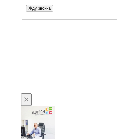
Жду звонка
×