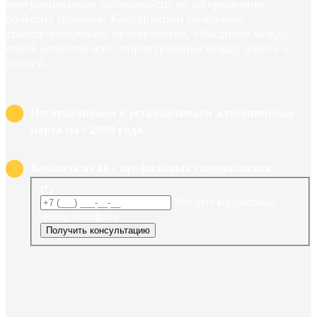
неограниченные возможности по оформлению
больших проемов. Конструкции позволяют
трансформировать пространство, объединяя между
собой комнаты или стирая границы между домом и
улицей.
Изготавливаем и устанавливаем алюминиевые
порталы с 2009 года
Команда из 40+ профильных специалистов
(*)
Введите корректный
номер телефона
Получить консультацию