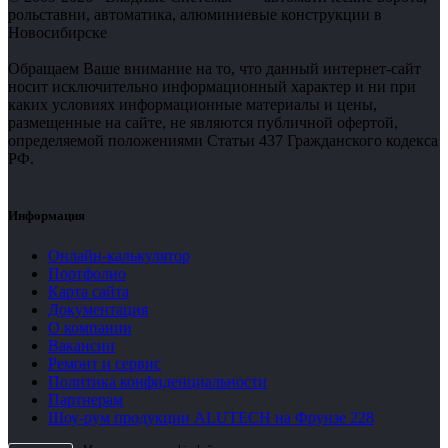
рольставни, автоматика, алюминиевые конструкции в
Новосибирске
Обращаем Ваше внимание на то, что данный интернет-сайт
носит исключительно информационный характер и ни при
каких условиях информационные материалы и цены,
размещенные на сайте, не являются публичной офертой,
определяемой положениями Статьи 437 Гражданского кодекса
РФ.
Информация
Онлайн-калькулятор
Портфолио
Карта сайта
Документация
О компании
Вакансии
Ремонт и сервис
Политика конфиденциальности
Партнерам
Шоу-рум продукции ALUTECH на Фрунзе 228