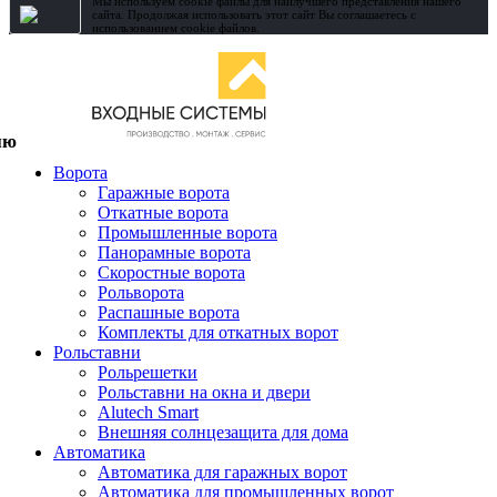
Мы используем cookie файлы для наилучшего представления нашего
сайта. Продолжая использовать этот сайт Вы соглашаетесь с
использованием cookie файлов.
Ворота
Гаражные ворота
Откатные ворота
Промышленные ворота
Панорамные ворота
Скоростные ворота
Рольворота
Распашные ворота
Комплекты для откатных ворот
Рольставни
Рольрешетки
Рольставни на окна и двери
Alutech Smart
Внешняя солнцезащита для дома
Автоматика
Автоматика для гаражных ворот
Автоматика для промышленных ворот