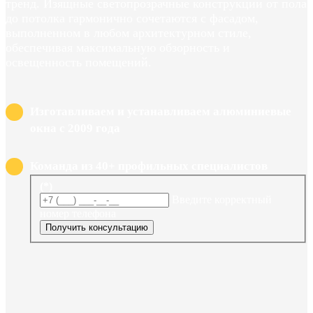
тренд. Изящные светопрозрачные конструкции от пола
до потолка гармонично сочетаются с фасадом,
выполненном в любом архитектурном стиле,
обеспечивая максимальную обзорность и
освещенность помещений.
Изготавливаем и устанавливаем алюминиевые
окна с 2009 года
Команда из 40+ профильных специалистов
(*)
Введите корректный
номер телефона
Получить консультацию