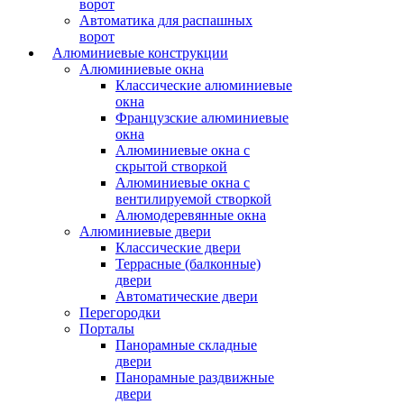
ворот
Автоматика для распашных
ворот
Алюминиевые конструкции
Алюминиевые окна
Классические алюминиевые
окна
Французские алюминиевые
окна
Алюминиевые окна с
скрытой створкой
Алюминиевые окна с
вентилируемой створкой
Алюмодеревянные окна
Алюминиевые двери
Классические двери
Террасные (балконные)
двери
Автоматические двери
Перегородки
Порталы
Панорамные складные
двери
Панорамные раздвижные
двери