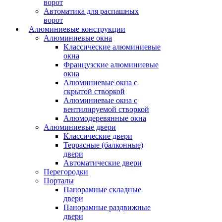
ворот
Автоматика для распашных
ворот
Алюминиевые конструкции
Алюминиевые окна
Классические алюминиевые
окна
Французские алюминиевые
окна
Алюминиевые окна с
скрытой створкой
Алюминиевые окна с
вентилируемой створкой
Алюмодеревянные окна
Алюминиевые двери
Классические двери
Террасные (балконные)
двери
Автоматические двери
Перегородки
Порталы
Панорамные складные
двери
Панорамные раздвижные
двери