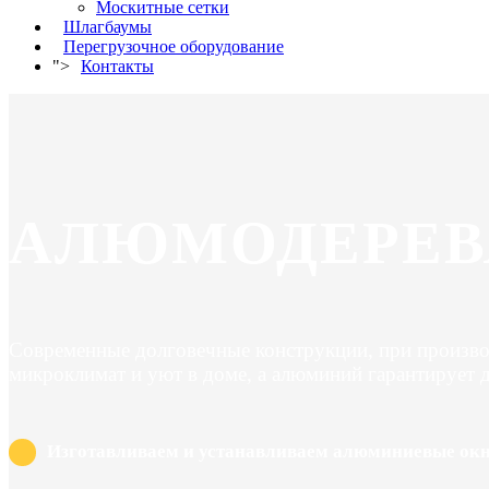
Москитные сетки
Шлагбаумы
Перегрузочное оборудование
">
Контакты
АЛЮМОДЕРЕВ
Современные долговечные конструкции, при произво
микроклимат и уют в доме, а алюминий гарантирует 
Изготавливаем и устанавливаем алюминиевые окна