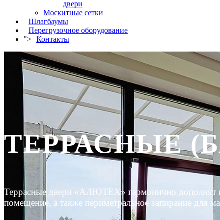
двери
Москитные сетки
Шлагбаумы
Перегрузочное оборудование
">
Контакты
ТЕРРАСНЫЕ (
Террасные двери «АЛЮТЕХ» гармонично дополнят инт
помещение, а также периметральное запирание для м