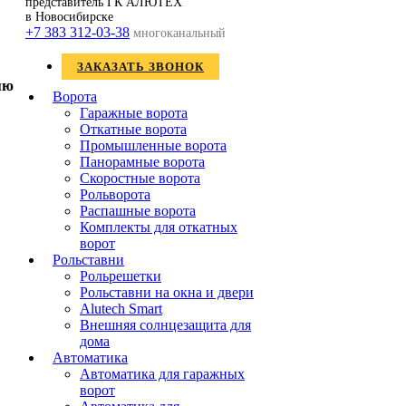
представитель ГК АЛЮТЕХ
в Новосибирске
+7 383 312-03-38
многоканальный
ЗАКАЗАТЬ ЗВОНОК
Ворота
Гаражные ворота
Откатные ворота
Промышленные ворота
Панорамные ворота
Скоростные ворота
Рольворота
Распашные ворота
Комплекты для откатных
ворот
Рольставни
Рольрешетки
Рольставни на окна и двери
Alutech Smart
Внешняя солнцезащита для
дома
Автоматика
Автоматика для гаражных
ворот