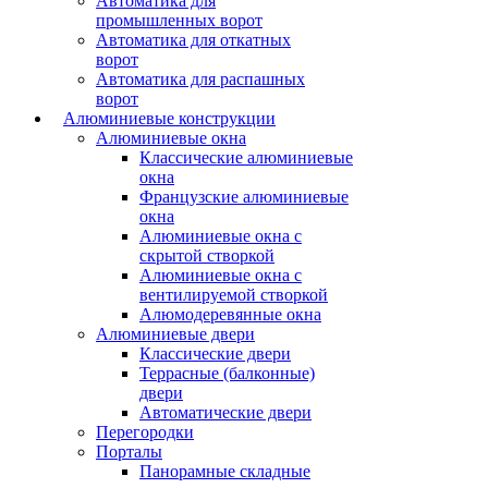
Автоматика для
промышленных ворот
Автоматика для откатных
ворот
Автоматика для распашных
ворот
Алюминиевые конструкции
Алюминиевые окна
Классические алюминиевые
окна
Французские алюминиевые
окна
Алюминиевые окна с
скрытой створкой
Алюминиевые окна с
вентилируемой створкой
Алюмодеревянные окна
Алюминиевые двери
Классические двери
Террасные (балконные)
двери
Автоматические двери
Перегородки
Порталы
Панорамные складные