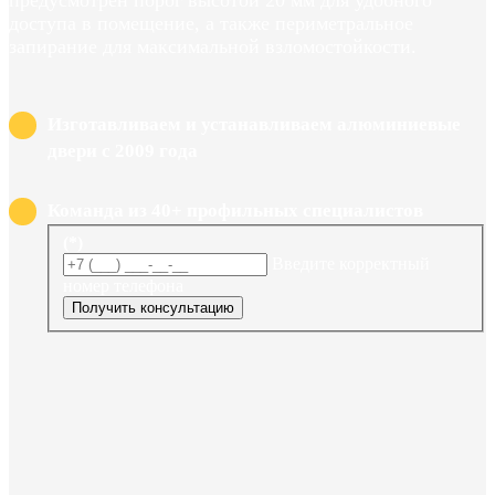
предусмотрен порог высотой 20 мм для удобного
доступа в помещение, а также периметральное
запирание для максимальной взломостойкости.
Изготавливаем и устанавливаем алюминиевые
двери с 2009 года
Команда из 40+ профильных специалистов
(*)
Введите корректный
номер телефона
Получить консультацию